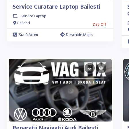
Service Curatare Laptop Bailesti
Service Laptop
Bailesti
Day Off
Sună Acum
Deschide Maps
Reparatii Navigatii Audi Bailesti