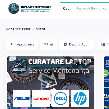
Cauți
Rezultate Pentru
Bailesti
În Apropriere
$ Preț
Deschis Acum
T