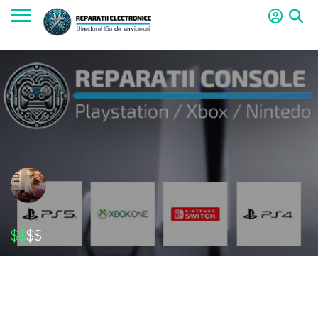
$$
$$
Service Reparatii PS5 PS4 Vaslui Strip Mall