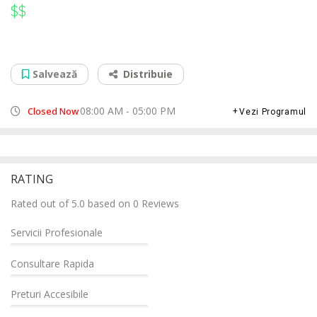
$$
$$
Service Reparatii PS5 PS4 Targu Lapus
Piata Eroilor, Nr.10, 435600
Salvează
Distribuie
08:00 AM - 05:00 PM
Closed Now
Vezi Programul
RATING
Rated out of 5.0 based on 0 Reviews
Servicii Profesionale
Consultare Rapida
Preturi Accesibile