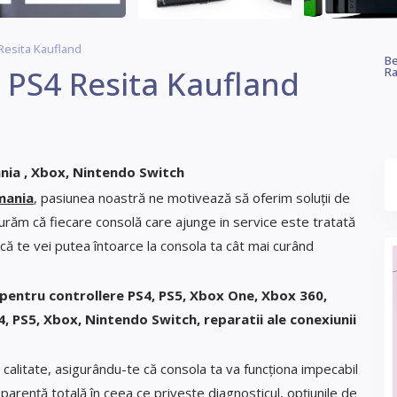
Resita Kaufland
Be
5 PS4 Resita Kaufland
Ra
ania , Xbox, Nintendo Switch
mania
, pasiunea noastră ne motivează să oferim soluții de
gurăm că fiecare consolă care ajunge in service este tratată
că te vei putea întoarce la consola ta cât mai curând
 pentru controllere PS4, PS5, Xbox One, Xbox 360,
, PS5, Xbox, Nintendo Switch, reparatii ale conexiunii
 calitate, asigurându-te că consola ta va funcționa impecabil
arență totală în ceea ce privește diagnosticul, opțiunile de