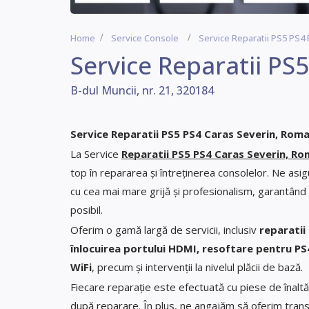
Home
Service Console
Service Reparatii PS5 PS4 
Service Reparatii PS
B-dul Muncii, nr. 21, 320184
Service Reparatii PS5 PS4 Caras Severin, Rom
La Service
Reparatii PS5 PS4 Caras Severin, Ro
top în repararea și întreținerea consolelor. Ne asi
cu cea mai mare grijă și profesionalism, garantând 
posibil.
Oferim o gamă largă de servicii, inclusiv
reparatii
înlocuirea portului HDMI, resoftare pentru PS4
WiFi
, precum și intervenții la nivelul plăcii de bază.
Fiecare reparație este efectuată cu piese de înaltă
după reparare. În plus, ne angajăm să oferim transp