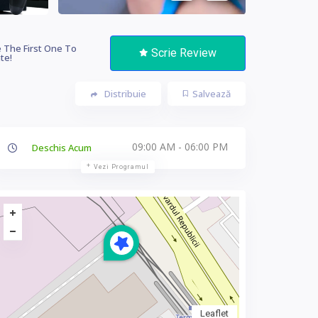
 The First One To
Scrie Review
te!
Distribuie
Salvează
09:00 AM - 06:00 PM
Deschis Acum
Vezi Programul
Leaflet