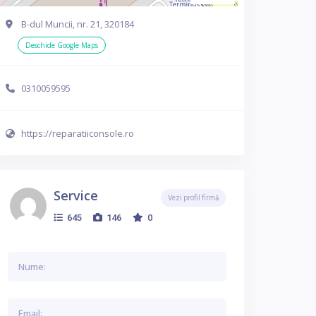
B-dul Muncii, nr. 21, 320184
Deschide Google Maps
0310059595
https://reparatiiconsole.ro
Service
Vezi profil firmă
645
146
0