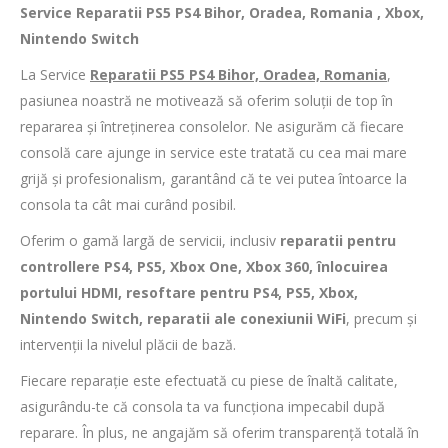
Service Reparatii PS5 PS4 Bihor, Oradea, Romania , Xbox,
Nintendo Switch
La Service
Reparatii PS5 PS4 Bihor, Oradea, Romania
,
pasiunea noastră ne motivează să oferim soluții de top în
repararea și întreținerea consolelor. Ne asigurăm că fiecare
consolă care ajunge in service este tratată cu cea mai mare
grijă și profesionalism, garantând că te vei putea întoarce la
consola ta cât mai curând posibil.
Oferim o gamă largă de servicii, inclusiv
reparatii pentru
controllere PS4, PS5, Xbox One, Xbox 360, înlocuirea
portului HDMI, resoftare pentru PS4, PS5, Xbox,
Nintendo Switch, reparatii ale conexiunii WiFi
, precum și
intervenții la nivelul plăcii de bază.
Fiecare reparație este efectuată cu piese de înaltă calitate,
asigurându-te că consola ta va funcționa impecabil după
reparare. În plus, ne angajăm să oferim transparență totală în