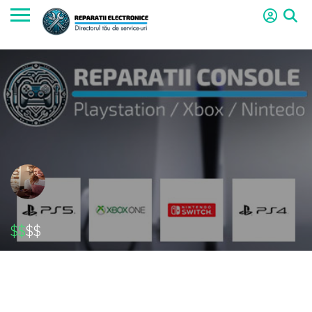
$$
$$
Service Reparatii PS5 PS4 Oradea Kaufland