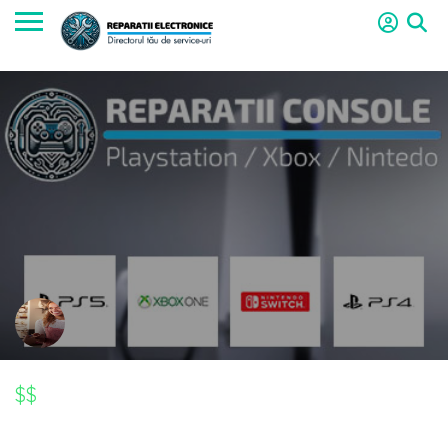
$$
$$