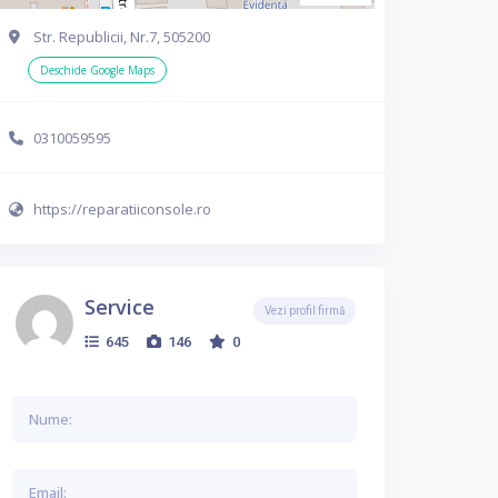
Str. Republicii, Nr.7, 505200
Deschide Google Maps
0310059595
https://reparatiiconsole.ro
Service
Vezi profil firmă
645
146
0