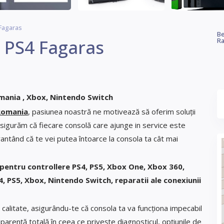
 Fagaras
Be
5 PS4 Fagaras
Ra
omania , Xbox, Nintendo Switch
 Romania
, pasiunea noastră ne motivează să oferim soluții
asigurăm că fiecare consolă care ajunge in service este
rantând că te vei putea întoarce la consola ta cât mai
 pentru controllere PS4, PS5, Xbox One, Xbox 360,
, PS5, Xbox, Nintendo Switch, reparatii ale conexiunii
 calitate, asigurându-te că consola ta va funcționa impecabil
arență totală în ceea ce privește diagnosticul, opțiunile de