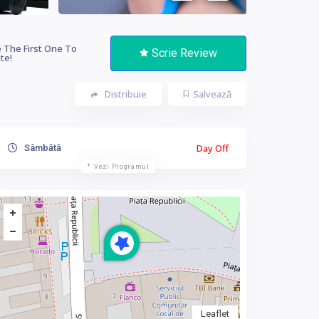
 The First One To
Scrie Review
te!
Distribuie
Salvează
Day Off
Sâmbătă
Vezi Programul
Leaflet