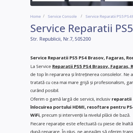
Home
Service Console
Service Reparatii PS5 PS4
Service Reparatii PS
Str. Republicii, Nr.7, 505200
Service Reparatii PS5 PS4 Brasov, Fagaras, R
La Service
Reparatii PS5 PS4 Brasov, Fagaras,
de top în repararea și întreținerea consolelor. Ne 
tratată cu cea mai mare grijă și profesionalism, ga
curând posibil.
Oferim o gamă largă de servicii, inclusiv
reparatii
înlocuirea portului HDMI, resoftare pentru PS4
WiFi
, precum și intervenții la nivelul plăcii de bază.
Fiecare reparație este efectuată cu piese de înaltă
după reparare. În plus, ne angajăm să oferim transp