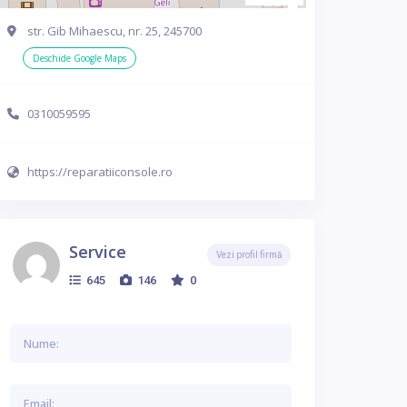
str. Gib Mihaescu, nr. 25, 245700
Deschide Google Maps
0310059595
https://reparatiiconsole.ro
Service
Vezi profil firmă
645
146
0