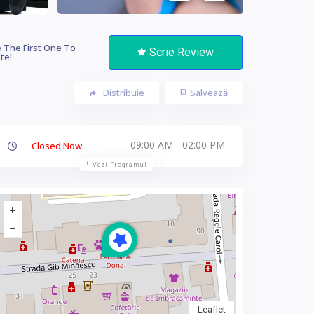
 The First One To
Scrie Review
te!
Distribuie
Salvează
09:00 AM - 02:00 PM
Closed Now
Vezi Programul
Leaflet