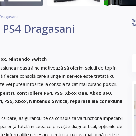
 Dragasani
Be
5 PS4 Dragasani
Ra
Xbox, Nintendo Switch
pasiunea noastră ne motivează să oferim soluții de top în
ă fiecare consolă care ajunge in service este tratată cu
te vei putea întoarce la consola ta cât mai curând posibil.
 pentru controllere PS4, PS5, Xbox One, Xbox 360,
, PS5, Xbox, Nintendo Switch, reparatii ale conexiunii
 calitate, asigurându-te că consola ta va funcționa impecabil
arență totală în ceea ce privește diagnosticul, opțiunile de
oate informațiile necesare pentru a lua cea mai bună decizie.