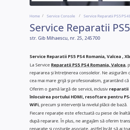
Home
Service Console
Service Reparatii PS5 PS4
Service Reparatii PS
str. Gib Mihaescu, nr. 25, 245700
Service Reparatii PS5 PS4 Romania, Valcea , 
La Service
Reparatii PS5 PS4 Romania, Valcea
, 
repararea și întreținerea consolelor. Ne asigurăm c
cea mai mare grijă și profesionalism, garantând că 
Oferim o gamă largă de servicii, inclusiv
reparatii
înlocuirea portului HDMI, resoftare pentru PS4
WiFi
, precum și intervenții la nivelul plăcii de bază.
Fiecare reparație este efectuată cu piese de înaltă
după reparare. În plus, ne angajăm să oferim transp
reparație și costurile asociate, astfel încât să ai t