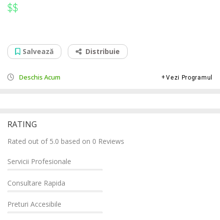
$$
$$
Service Reparatii PS5 PS4 Dorohoi
Str. Grigore Ghica, nr. 31, 715200
Salvează
Distribuie
Deschis Acum
Vezi Programul
RATING
Rated out of 5.0 based on 0 Reviews
Servicii Profesionale
Consultare Rapida
Preturi Accesibile