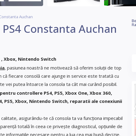
 Constanta Auchan
Be
S5 PS4 Constanta Auchan
Ra
 , Xbox, Nintendo Switch
ia
, pasiunea noastră ne motivează să oferim soluții de top
m că fiecare consolă care ajunge in service este tratată cu
te vei putea întoarce la consola ta cât mai curând posibil.
 pentru controllere PS4, PS5, Xbox One, Xbox 360,
, PS5, Xbox, Nintendo Switch, reparatii ale conexiunii
 calitate, asigurându-te că consola ta va funcționa impecabil
arență totală în ceea ce privește diagnosticul, opțiunile de
oate informațiile necesare pentru a lua cea mai bună decizie.