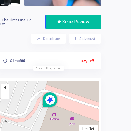
 The First One To
Scrie Review
te!
Distribuie
Salvează
Day Off
Sâmbătă
Vezi Programul
Leaflet