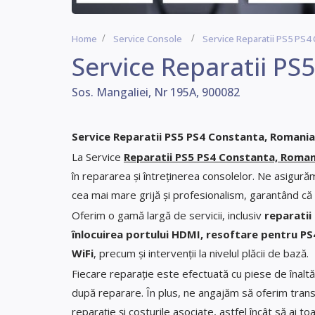
Home
Service Console
Service Reparatii PS5 PS4
Service Reparatii P
Sos. Mangaliei, Nr 195A, 900082
Service Reparatii PS5 PS4 Constanta, Romania
La Service
Reparatii PS5 PS4 Constanta, Roman
în repararea și întreținerea consolelor. Ne asigură
cea mai mare grijă și profesionalism, garantând că 
Oferim o gamă largă de servicii, inclusiv
reparatii
înlocuirea portului HDMI, resoftare pentru PS4
WiFi
, precum și intervenții la nivelul plăcii de bază.
Fiecare reparație este efectuată cu piese de înaltă
după reparare. În plus, ne angajăm să oferim transp
reparație și costurile asociate, astfel încât să ai t