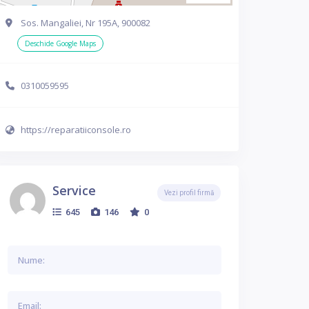
Sos. Mangaliei, Nr 195A, 900082
Deschide Google Maps
0310059595
https://reparatiiconsole.ro
Service
Vezi profil firmă
645
146
0