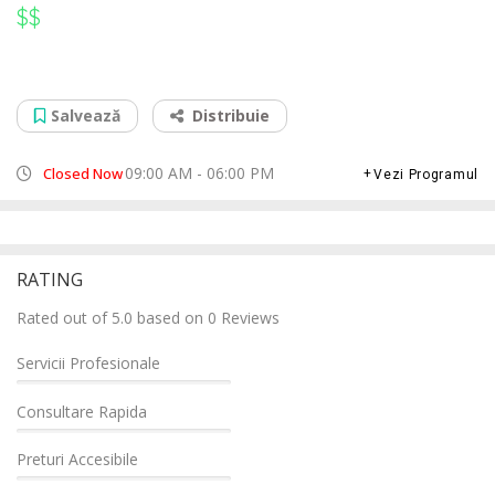
$$
$$
Service Reparatii PS5 PS4 Adjud
Str Republicii, nr 14, Bl 65, sc1, parter, 625100
Salvează
Distribuie
09:00 AM - 06:00 PM
Closed Now
Vezi Programul
RATING
Rated out of 5.0 based on 0 Reviews
Servicii Profesionale
Consultare Rapida
Preturi Accesibile