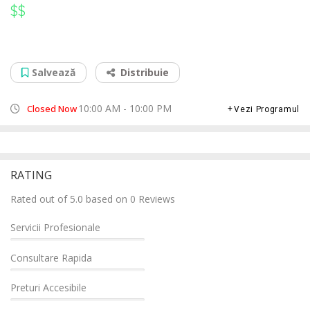
$$
$$
Reparatii Navigatii Audi Constanta Vivo
B-dul. Aurel Vlaicu nr. 220, 900498
Salvează
Distribuie
10:00 AM - 10:00 PM
Closed Now
Vezi Programul
RATING
Rated out of 5.0 based on 0 Reviews
Servicii Profesionale
Consultare Rapida
Preturi Accesibile