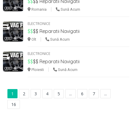
$$
$$
Reparatii Navigatii
Romania
Sună Acum
ELECTRONICE
$$
$$
Reparatii Navigatii
Olt
Sună Acum
ELECTRONICE
$$
$$
Reparatii Navigatii
Ploiesti
Sună Acum
1
2
3
4
5
...
6
7
...
16