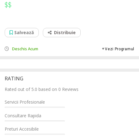
$$
$$
Reparatii Navigatii Audi Borsa
Str. Libertatii, nr. 45/A, parter, ap. 1+2, 435200
Salvează
Distribuie
Deschis Acum
Vezi Programul
RATING
Rated out of 5.0 based on 0 Reviews
Servicii Profesionale
Consultare Rapida
Preturi Accesibile