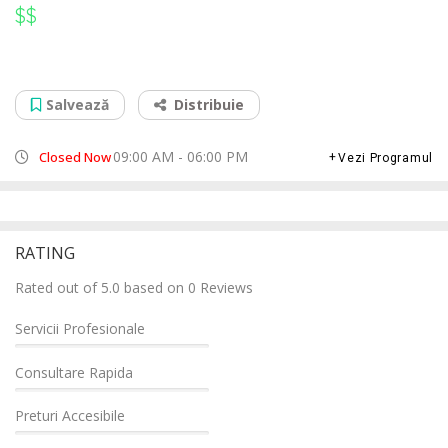
$$
$$
Reparatii Navigatii Audi Bals
Str. Nicolae Balcescu, nr.81, 235100
Salvează
Distribuie
09:00 AM - 06:00 PM
Closed Now
Vezi Programul
RATING
Rated out of 5.0 based on 0 Reviews
Servicii Profesionale
Consultare Rapida
Preturi Accesibile