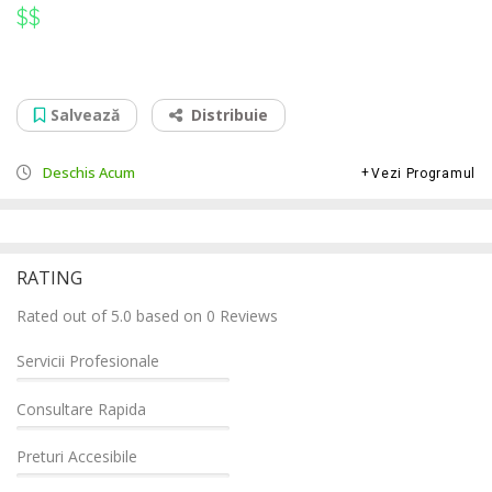
$$
$$
Reparatii Navigatii Audi Arad Atrium
Calea Aurel Vlaicu 10-12, 310141
Salvează
Distribuie
Deschis Acum
Vezi Programul
RATING
Rated out of 5.0 based on 0 Reviews
Servicii Profesionale
Consultare Rapida
Preturi Accesibile