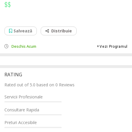
$$
$$
Reparatii Navigatii Audi Adjud
Str Republicii, nr 14, Bl 65, sc1, parter, 625100
Salvează
Distribuie
Deschis Acum
Vezi Programul
RATING
Rated out of 5.0 based on 0 Reviews
Servicii Profesionale
Consultare Rapida
Preturi Accesibile