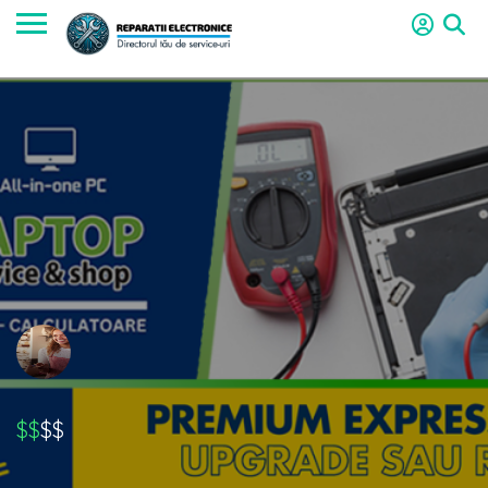
$$
$$