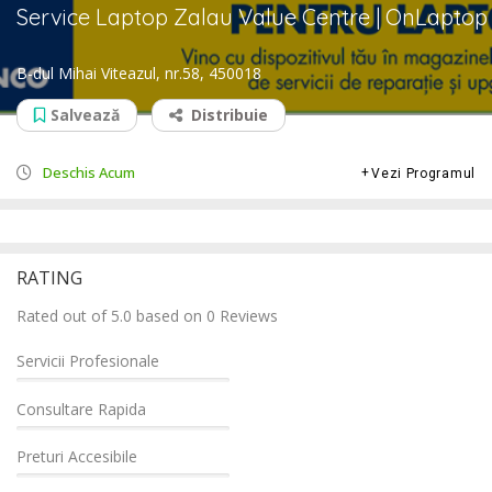
Service Laptop Zalau Value Centre | OnLaptop
B-dul Mihai Viteazul, nr.58, 450018
Salvează
Distribuie
Deschis Acum
Vezi Programul
RATING
Rated out of 5.0 based on 0 Reviews
Servicii Profesionale
Consultare Rapida
Preturi Accesibile