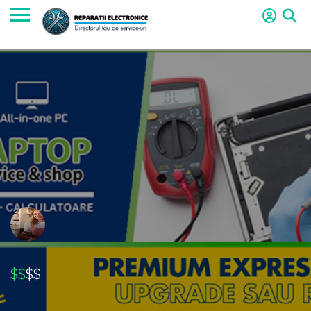
$$
$$