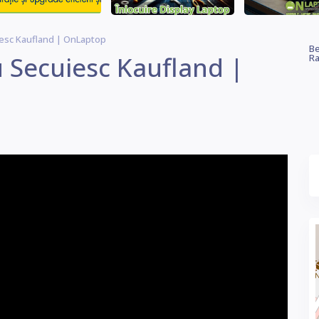
iesc Kaufland | OnLaptop
Be
 Secuiesc Kaufland |
Ra