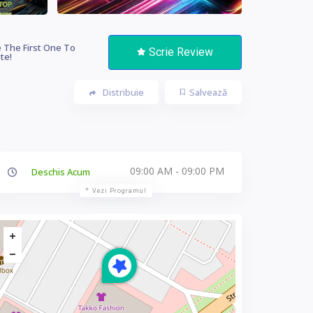
 The First One To
Scrie Review
te!
Distribuie
Salvează
09:00 AM - 09:00 PM
Deschis Acum
Vezi Programul