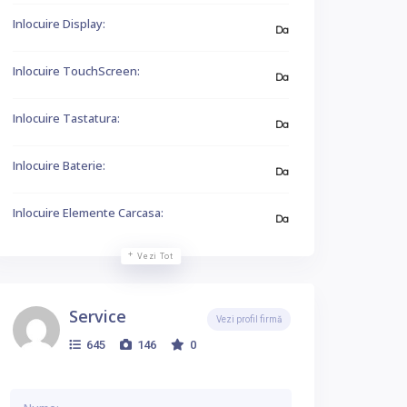
Inlocuire Display:
Da
Inlocuire TouchScreen:
Da
Inlocuire Tastatura:
Da
Inlocuire Baterie:
Da
Inlocuire Elemente Carcasa:
Da
Vezi Tot
Service
Vezi profil firmă
645
146
0