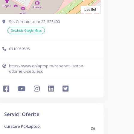
Leaflet
Str. Cernatului, nr.22, 525400
Deschide Google Maps
0310059595
https://www.onlaptop.ro/reparatii-laptop-
odorheiu-secuiesc
Servicii Oferite
Curatare PC/Laptop:
Da