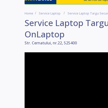
Home
Service Laptop
Service Laptop Targu Secu
Service Laptop Targu
OnLaptop
Str. Cernatului, nr.22, 525400