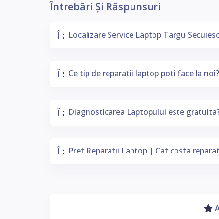
Întrebări Și Răspunsuri
Î
Localizare Service Laptop Targu Secuies
:
Adresa Service:
Fara programare:
Î
Ce tip de reparatii laptop poti face la noi?
:
Orice Tip De Reparații:
Î
Diagnosticarea Laptopului este gratuita
:
Diagnosticare Gratuita:
Î
Pret Reparatii Laptop | Cat costa reparat
:
Prețuri Accesibile:
A