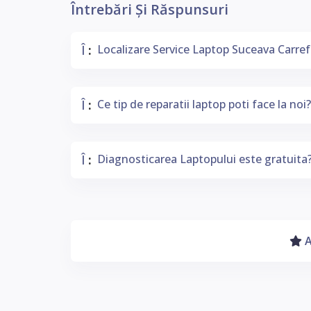
Întrebări Și Răspunsuri
Î
Localizare Service Laptop Suceava Carre
:
Adresa Service:
Î
Ce tip de reparatii laptop poti face la noi?
:
Fara programare:
Orice Tip De Reparații:
Î
Diagnosticarea Laptopului este gratuita
:
Diagnosticare Gratuita:
A