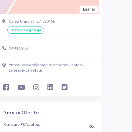
Leaflet
Calea Unirii, nr. 27, 720166
Deschide Google Maps
0310059595
https://www.onlaptop.ro/reparatii-laptop-
suceava-carrefour
Servicii Oferite
Curatare PC/Laptop:
Da