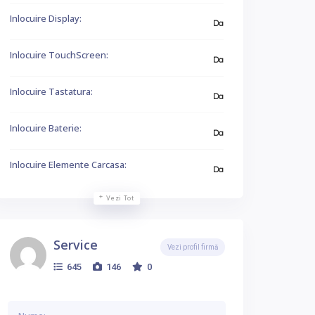
Inlocuire Display:
Da
Inlocuire TouchScreen:
Da
Inlocuire Tastatura:
Da
Inlocuire Baterie:
Da
Inlocuire Elemente Carcasa:
Da
Vezi Tot
Service
Vezi profil firmă
645
146
0