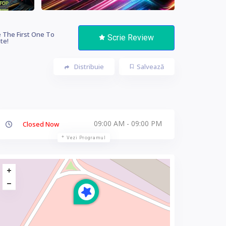
 The First One To
Scrie Review
te!
Distribuie
Salvează
09:00 AM - 09:00 PM
Closed Now
Vezi Programul