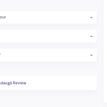
four
?
daugă Review