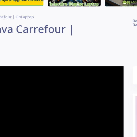
rrefour | OnLaptop
Be
ava Carrefour |
Ra