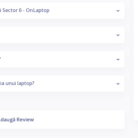
i Sector 6 - OnLaptop
0310059595
?
ia unui laptop?
daugă Review