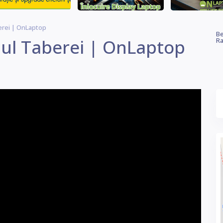
erei | OnLaptop
Be
ul Taberei | OnLaptop
Ra