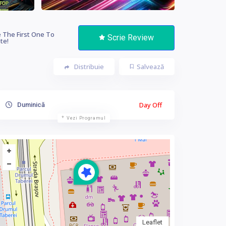
 The First One To
Scrie Review
te!
Distribuie
Salvează
Day Off
Duminică
Vezi Programul
Leaflet