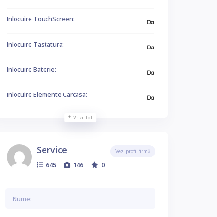
Inlocuire TouchScreen:
Da
Inlocuire Tastatura:
Da
Inlocuire Baterie:
Da
Inlocuire Elemente Carcasa:
Da
Vezi Tot
Service
Vezi profil firmă
645
146
0