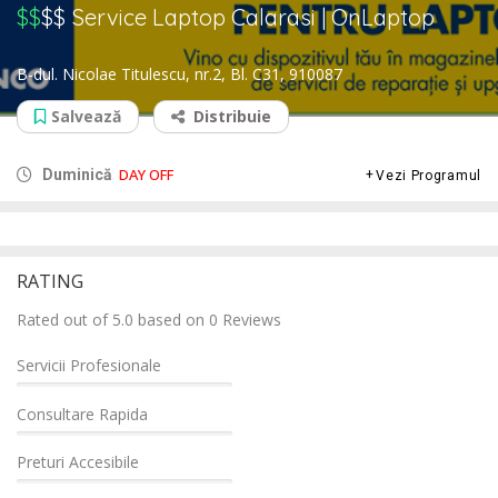
$$
$$
Service Laptop Calarasi | OnLaptop
B-dul. Nicolae Titulescu, nr.2, Bl. C31, 910087
Salvează
Distribuie
DAY OFF
Duminică
Vezi Programul
RATING
Rated out of 5.0 based on 0 Reviews
Servicii Profesionale
Consultare Rapida
Preturi Accesibile