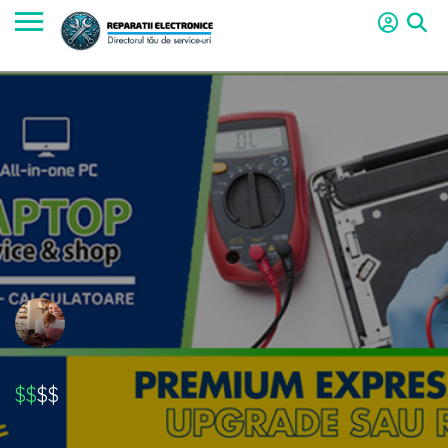
$$
$$