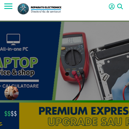
$$
$$