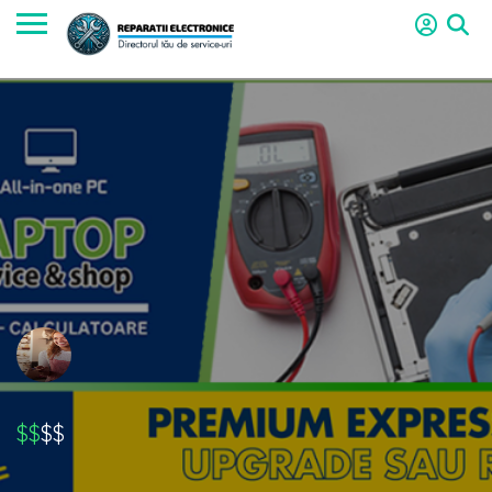
$$
$$