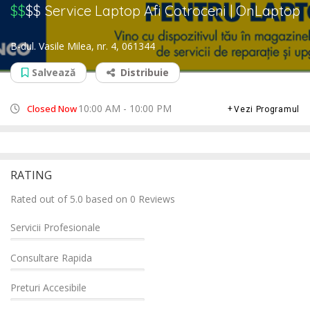
$$
$$
Service Laptop Afi Cotroceni | OnLaptop
B-dul. Vasile Milea, nr. 4, 061344
Salvează
Distribuie
10:00 AM - 10:00 PM
Closed Now
Vezi Programul
RATING
Rated out of 5.0 based on 0 Reviews
Servicii Profesionale
Consultare Rapida
Preturi Accesibile