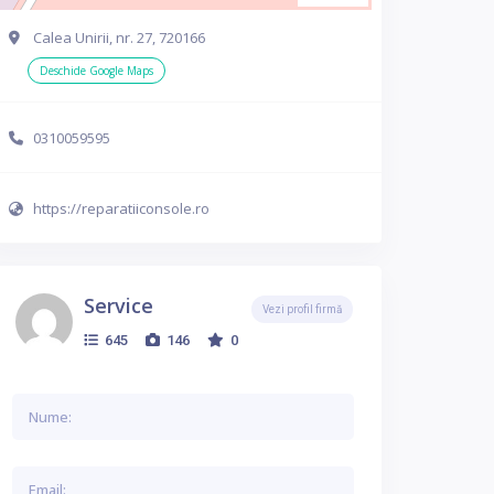
Calea Unirii, nr. 27, 720166
Deschide Google Maps
0310059595
https://reparatiiconsole.ro
Service
Vezi profil firmă
645
146
0