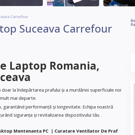
ceava Carrefour
Be
ptop Suceava Carrefour
Ra
re Laptop
Romania,
ceava
doar la îndepărtarea prafului și a murdăriei superficiale noi
ult mai departe.
p, garantând performanță și longevitate. Echipa noastră
rând siguranța și revitalizarea dispozitivului tău.
sktop Mentenanta PC | Curatare Ventilator De Praf