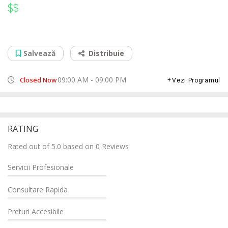
$$
$$
Service Curatare Laptop Ploiesti
B-dul. Republici, Nr. 15, subsol, 100008
Salvează
Distribuie
09:00 AM - 09:00 PM
Closed Now
Vezi Programul
RATING
Rated out of 5.0 based on 0 Reviews
Servicii Profesionale
Consultare Rapida
Preturi Accesibile