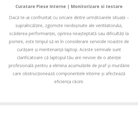
Curatare Piese Interne | Monitorizare si testare
Dacă te-ai confruntat cu oricare dintre următoarele situații –
supraîncălzire, zgomote neobișnuite ale ventilatorului,
scăderea performanței, oprirea neașteptată sau dificultăți la
pornire, este timpul să iei în considerare serviciile noastre de
curățare și mentenanță laptop. Aceste semnale sunt
clarificatoare că laptopul tău are nevoie de o atenție
profesională pentru a elimina acumulările de praf și murdărie
care obstrucționează componentele interne și afectează
eficiența răcirii.