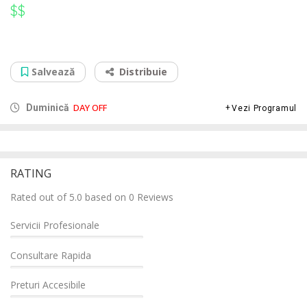
$$
$$
Service Curatare Laptop Navodari
Str. Constantei si Stadionului nr 5, 905700
Salvează
Distribuie
DAY OFF
Duminică
Vezi Programul
RATING
Rated out of 5.0 based on 0 Reviews
Servicii Profesionale
Consultare Rapida
Preturi Accesibile