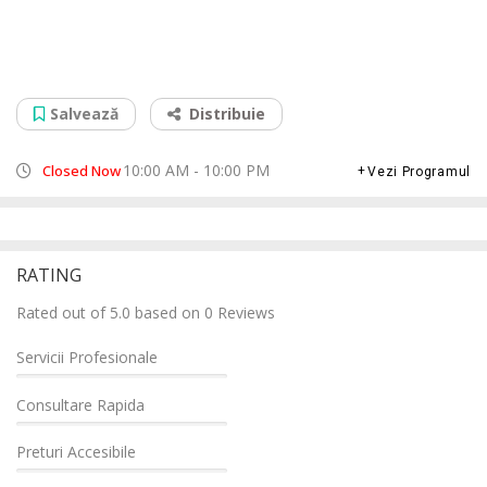
Service Curatare Laptop Militari Shopping
Bd. Iuliu Maniu, 560A, 061129
Salvează
Distribuie
10:00 AM - 10:00 PM
Closed Now
Vezi Programul
RATING
Rated out of 5.0 based on 0 Reviews
Servicii Profesionale
Consultare Rapida
Preturi Accesibile