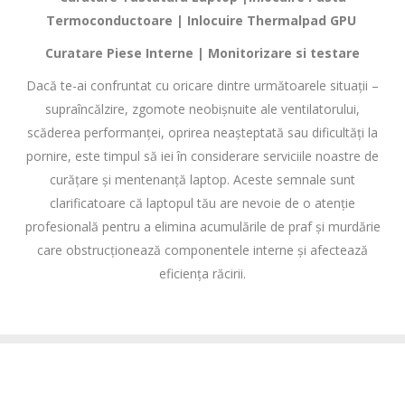
Termoconductoare | Inlocuire Thermalpad GPU
Curatare Piese Interne | Monitorizare si testare
Dacă te-ai confruntat cu oricare dintre următoarele situații –
supraîncălzire, zgomote neobișnuite ale ventilatorului,
scăderea performanței, oprirea neașteptată sau dificultăți la
pornire, este timpul să iei în considerare serviciile noastre de
curățare și mentenanță laptop. Aceste semnale sunt
clarificatoare că laptopul tău are nevoie de o atenție
profesională pentru a elimina acumulările de praf și murdărie
care obstrucționează componentele interne și afectează
eficiența răcirii.