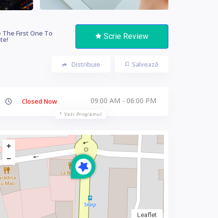
 The First One To
Scrie Review
te!
Distribuie
Salvează
09:00 AM - 06:00 PM
Closed Now
Vezi Programul
Leaflet