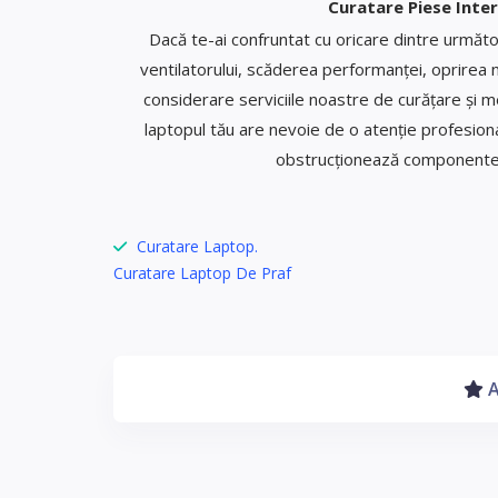
Curatare Piese Inter
Dacă te-ai confruntat cu oricare dintre următo
ventilatorului, scăderea performanței, oprirea ne
considerare serviciile noastre de curățare și 
laptopul tău are nevoie de o atenție profesiona
obstrucționează componentele 
Curatare Laptop.
Curatare Laptop De Praf
A