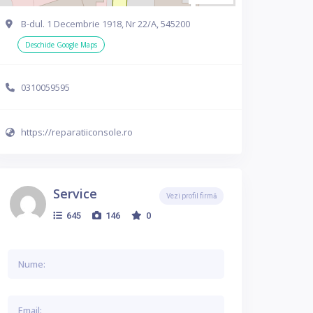
B-dul. 1 Decembrie 1918, Nr 22/A, 545200
Deschide Google Maps
0310059595
https://reparatiiconsole.ro
Service
Vezi profil firmă
645
146
0