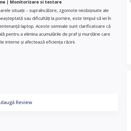
ne | Monitorizare si testare
arele situații – supraîncălzire, zgomote neobișnuite ale
așteptată sau dificultăți la pornire, este timpul să iei în
mentenanță laptop. Aceste semnale sunt clarificatoare că
lă pentru a elimina acumulările de praf și murdărie care
interne și afectează eficiența răcirii.
daugă Review