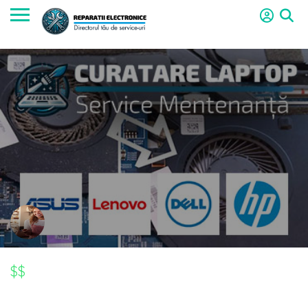
$$
$$