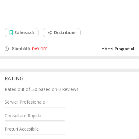
Service Curatare Laptop Jiul Shopping Center
Str. 1 Decembrie 1918, nr. 79, 332005
Salvează
Distribuie
DAY OFF
Sâmbătă
Vezi Programul
RATING
Rated out of 5.0 based on 0 Reviews
Servicii Profesionale
Consultare Rapida
Preturi Accesibile