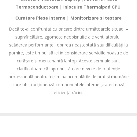
Termoconductoare | Inlocuire Thermalpad GPU
Curatare Piese Interne | Monitorizare si testare
Dacă te-ai confruntat cu oricare dintre următoarele situații –
supraîncălzire, zgomote neobișnuite ale ventilatorului,
scăderea performanței, oprirea neașteptată sau dificultăți la
pornire, este timpul să iei în considerare serviciile noastre de
curățare și mentenanță laptop. Aceste semnale sunt
clarificatoare că laptopul tău are nevoie de o atenție
profesională pentru a elimina acumulările de praf și murdărie
care obstrucționează componentele interne și afectează
eficiența răcirii.