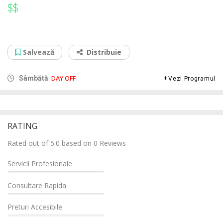
$$
$$
Service Curatare Laptop Bragadiru
Sos. Alexandriei 229, 077025
Salvează
Distribuie
DAY OFF
Sâmbătă
Vezi Programul
RATING
Rated out of 5.0 based on 0 Reviews
Servicii Profesionale
Consultare Rapida
Preturi Accesibile