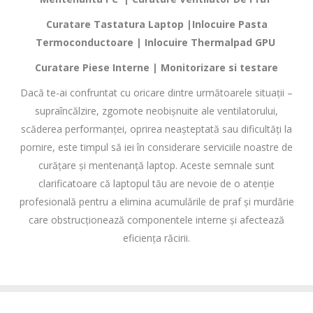
Curatare Tastatura Laptop |Inlocuire Pasta
Termoconductoare | Inlocuire Thermalpad GPU
Curatare Piese Interne | Monitorizare si testare
Dacă te-ai confruntat cu oricare dintre următoarele situații –
supraîncălzire, zgomote neobișnuite ale ventilatorului,
scăderea performanței, oprirea neașteptată sau dificultăți la
pornire, este timpul să iei în considerare serviciile noastre de
curățare și mentenanță laptop. Aceste semnale sunt
clarificatoare că laptopul tău are nevoie de o atenție
profesională pentru a elimina acumulările de praf și murdărie
care obstrucționează componentele interne și afectează
eficiența răcirii.