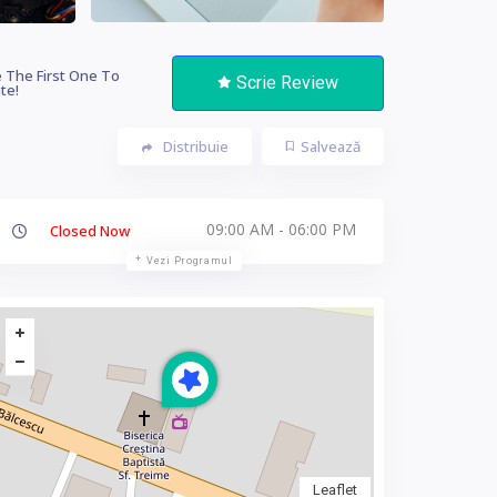
 The First One To
Scrie Review
te!
Distribuie
Salvează
09:00 AM - 06:00 PM
Closed Now
Vezi Programul
Leaflet