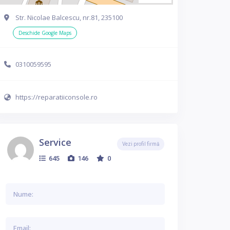
Str. Nicolae Balcescu, nr.81, 235100
Deschide Google Maps
0310059595
https://reparatiiconsole.ro
Service
Vezi profil firmă
645
146
0