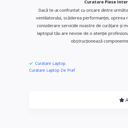
Curatare Piese Inter
Dacă te-ai confruntat cu oricare dintre următo
ventilatorului, scăderea performanței, oprirea ne
considerare serviciile noastre de curățare și 
laptopul tău are nevoie de o atenție profesiona
obstrucționează componentele 
Curatare Laptop.
Curatare Laptop De Praf
A