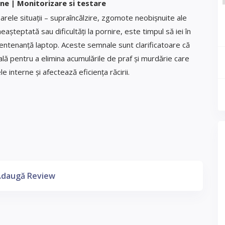
ne | Monitorizare si testare
arele situații – supraîncălzire, zgomote neobișnuite ale
așteptată sau dificultăți la pornire, este timpul să iei în
mentenanță laptop. Aceste semnale sunt clarificatoare că
lă pentru a elimina acumulările de praf și murdărie care
interne și afectează eficiența răcirii.
daugă Review