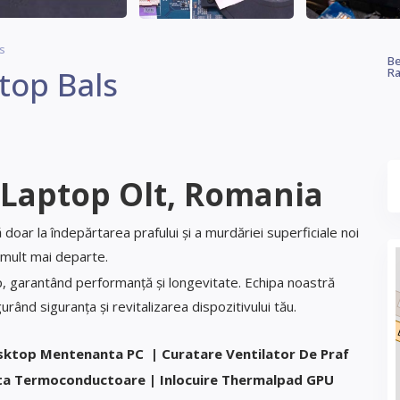
s
Be
top Bals
Ra
 Laptop
Olt, Romania
doar la îndepărtarea prafului și a murdăriei superficiale noi
ult mai departe.
p, garantând performanță și longevitate. Echipa noastră
rând siguranța și revitalizarea dispozitivului tău.
sktop Mentenanta PC | Curatare Ventilator De Praf
sta Termoconductoare | Inlocuire Thermalpad GPU