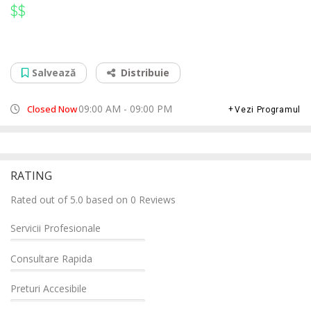
$$
$$
Service Curatare Laptop Arad Kaufland
Str. Banu Maracine nr. 6, 310150
Salvează
Distribuie
09:00 AM - 09:00 PM
Closed Now
Vezi Programul
RATING
Rated out of 5.0 based on 0 Reviews
Servicii Profesionale
Consultare Rapida
Preturi Accesibile