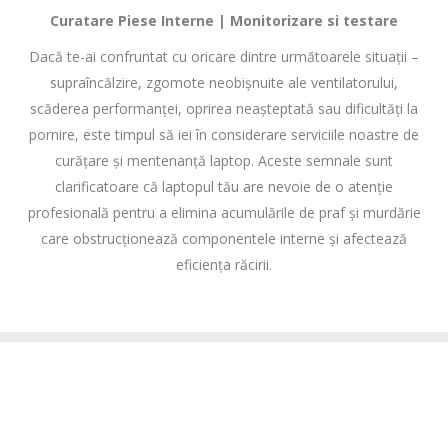
Curatare Piese Interne | Monitorizare si testare
Dacă te-ai confruntat cu oricare dintre următoarele situații –
supraîncălzire, zgomote neobișnuite ale ventilatorului,
scăderea performanței, oprirea neașteptată sau dificultăți la
pornire, este timpul să iei în considerare serviciile noastre de
curățare și mentenanță laptop. Aceste semnale sunt
clarificatoare că laptopul tău are nevoie de o atenție
profesională pentru a elimina acumulările de praf și murdărie
care obstrucționează componentele interne și afectează
eficiența răcirii.